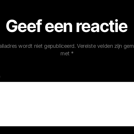
Geef een reactie
iladres wordt niet gepubliceerd.
Vereiste velden zijn ge
met
*
*