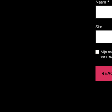
Naam
*
Site
Mijn n
een rea