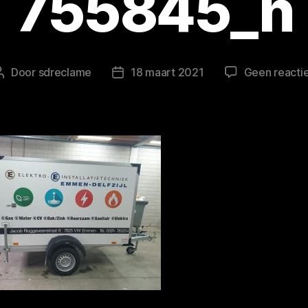
755845_n
Door
sdreclame
18 maart 2021
Geen reacti
Berichtauteur
Berichtdatum