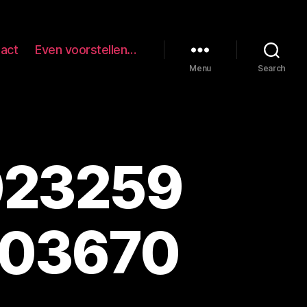
act
Even voorstellen…
Menu
Search
023259
503670