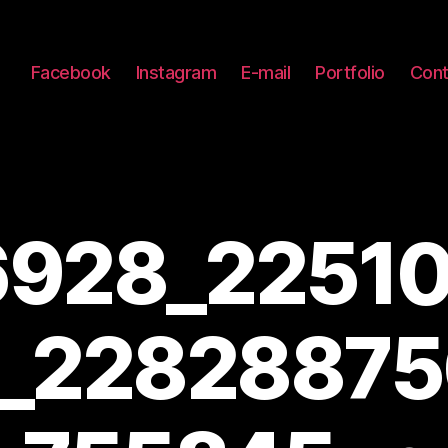
Facebook
Instagram
E-mail
Portfolio
Cont
6928_2251
_2282887