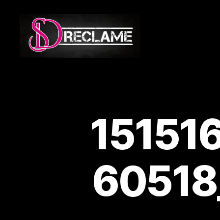
SD
Reclame
15151
60518